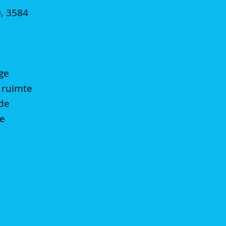
0, 3584
ge
 ruimte
 de
le