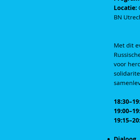
Locatie:
O
BN Utrec
Met dit 
Russisch
voor herd
solidari
samenlevi
18:30–19
19:00–19
19:15–20
Dialoog