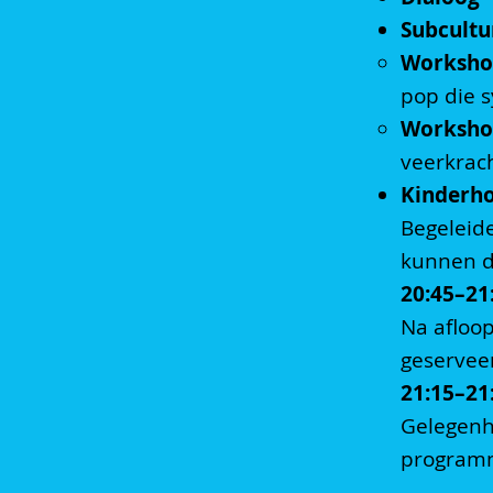
Subcultu
Worksho
pop die 
Workshop
veerkrach
Kinderh
Begeleide
kunnen 
20:45–21
Na afloop
geservee
21:15–21:
Gelegenh
program