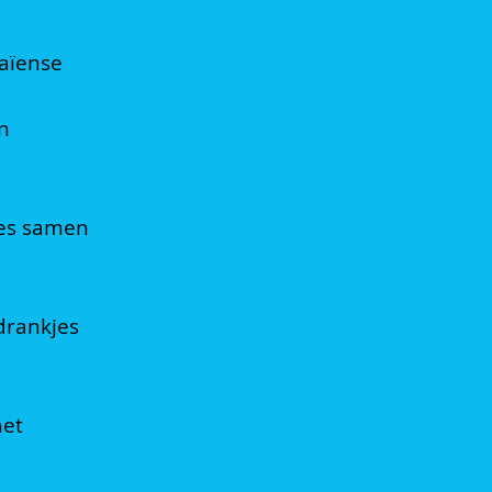
aïense
en
lies samen
drankjes
het